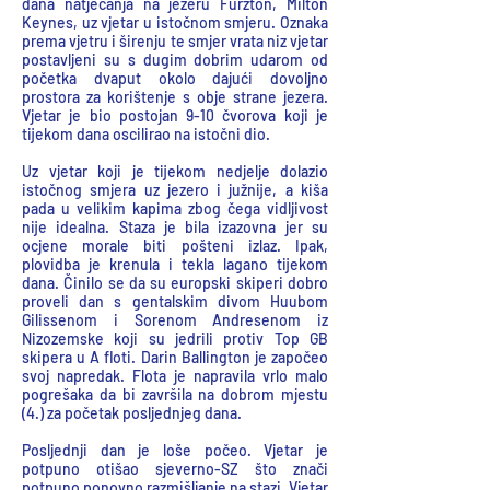
dana natjecanja na jezeru Furzton, Milton
Keynes, uz vjetar u istočnom smjeru. Oznaka
prema vjetru i širenju te smjer vrata niz vjetar
postavljeni su s dugim dobrim udarom od
početka dvaput okolo dajući dovoljno
prostora za korištenje s obje strane jezera.
Vjetar je bio postojan 9-10 čvorova koji je
tijekom dana oscilirao na istočni dio.
Uz vjetar koji je tijekom nedjelje dolazio
istočnog smjera uz jezero i južnije, a kiša
pada u velikim kapima zbog čega vidljivost
nije idealna. Staza je bila izazovna jer su
ocjene morale biti pošteni izlaz. Ipak,
plovidba je krenula i tekla lagano tijekom
dana. Činilo se da su europski skiperi dobro
proveli dan s gentalskim divom Huubom
Gilissenom i Sorenom Andresenom iz
Nizozemske koji su jedrili protiv Top GB
skipera u A floti. Darin Ballington je započeo
svoj napredak. Flota je napravila vrlo malo
pogrešaka da bi završila na dobrom mjestu
(4.) za početak posljednjeg dana.
Posljednji dan je loše počeo. Vjetar je
potpuno otišao sjeverno-SZ što znači
potpuno ponovno razmišljanje na stazi. Vjetar