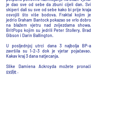
je dao sve od sebe da zbuni cijeli dan. Svi
skiperi dali su sve od sebe kako bi prije kraja
osvojili što više bodova. Fraktal kojim je
jedrio Graham Bantock pokazao se vrlo dobro
na blažem vjetru nad zvijezdama showa,
BritPops kojim su jedrili Peter Stollery, Brad
Gibson i Darin Ballington.
U posljednjoj utrci dana 3 najbolja BP-a
završila su 1-2-3 dok je vjetar pojačavao.
Kakav kraj 3 dana natjecanja.
Slike Damiena Ackroyda možete pronaći
ovdje
.
IOM Resources
Resursi IOM-a
Numeracija jedara
Registrirajte svoj brod
Regatna pravila jedrenja
Prodaj svoj brod
Veze dobavljača