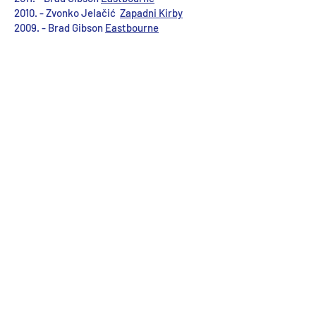
2010. - Zvonko Jelačić
Zapadni Kirby
2009. - Brad Gibson
Eastbourne
IOM Resources
Resursi IOM-a
Numeracija jedara
Registrirajte svoj brod
Regatna pravila jedrenja
Prodaj svoj brod
Veze dobavljača
Links