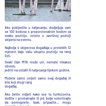
Ako pobijedite u natjecanju, dodjeljuje vam
se 100 bodova s proporcionalnim bodom za
svaku poziciju, ovisno o završnoj poziciji
skipera na eventu.
Najbolja 4 skiperova događaja u proteklih 12
mjeseci daju vašu ukupnu poziciju na rang
listi.
Svaki član MYA može ući, nemate nikakvu
obvezu
jedriti na ostalih 6 natjecanja tijekom godine.
Možete samo unijeti samo ovaj događaj ili
bilo koji drugi rang
događaj.
Ako želite vidjeti kako sve to funkcionira,
dođite i promatrajte ili još bolje volontirajte
da pomognete. Ipak, pripazite... mogu