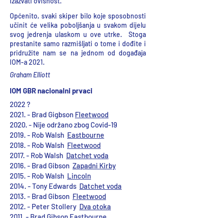
izazvati ovisnost.
Općenito, svaki skiper bilo koje sposobnosti
učinit će velika poboljšanja u svakom dijelu
svog jedrenja ulaskom u ove utrke.
Stoga
prestanite samo razmišljati o tome i dođite i
pridružite nam se na jednom od događaja
IOM-a 2021.
Graham Elliott
IOM GBR nacionalni prvaci
2022 ?
2021. - Brad Gigbson
Fleetwood
2020. - Nije održano zbog Covid-19
2019. - Rob Walsh
Eastbourne
2018. - Rob Walsh
Fleetwood
2017. - Rob Walsh
Datchet voda
2016. - Brad Gibson
Zapadni Kirby
2015. - Rob Walsh
Lincoln
2014. - Tony Edwards
Datchet voda
2013. - Brad Gibson
Fleetwood
2012. - Peter Stollery
Dva otoka
2011. - Brad Gibson
Eastbourne