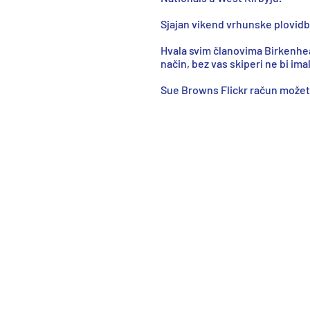
Sjajan vikend vrhunske plovidb
Hvala svim članovima Birkenhead
način, bez vas skiperi ne bi ima
Sue Browns Flickr račun može
IOM Resources
Resursi IOM-a
Numeracija jedara