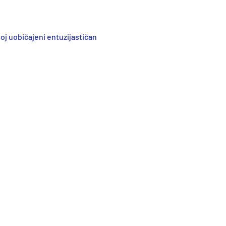
oj uobičajeni entuzijastičan
Acknowledgements
Priznanja
Fotografije ljubaznošću: