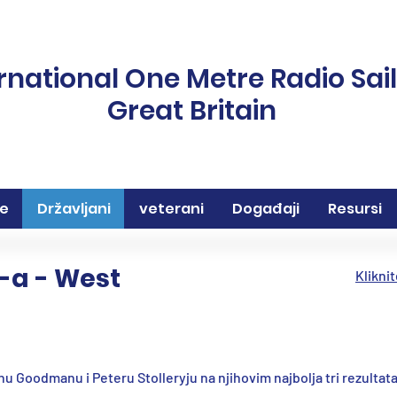
rnational One Metre Radio Sai
Great Britain
je
Državljani
veterani
Događaji
Resursi
-a - West
Klikni
u Goodmanu i Peteru Stolleryju na njihovim najbolja tri rezult