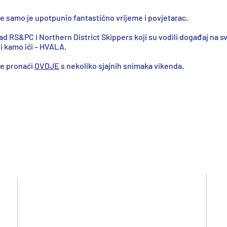
e samo je upotpunio fantastično vrijeme i povjetarac.
 RS&PC i Northern District Skippers koji su vodili događaj na sv
li kamo ići – HVALA.
te pronaći
OVDJE
s nekoliko sjajnih snimaka vikenda.
Links
Linkovi
IOMICA