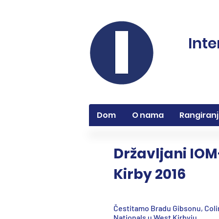
Inte
Dom
O nama
Rangiran
Državljani IOM
Kirby 2016
Čestitamo Bradu Gibsonu, Colin
Nationals u West Kirbyju.