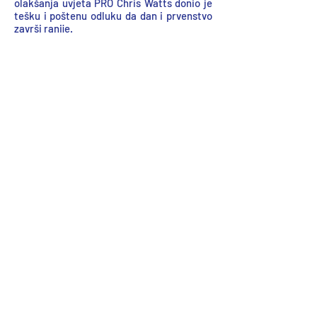
olakšanja uvjeta PRO Chris Watts donio je
tešku i poštenu odluku da dan i prvenstvo
završi ranije.
IOM Resources
Resursi IOM-a
Numeracija jedara
Registrirajte svoj brod
Regatna pravila jedrenja
Prodaj svoj brod
Veze dobavljača
Links
Linkovi
IOMICA
MYA
Svjetsko jedrenje
RYA