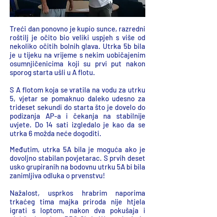
Treći dan ponovno je kupio sunce, razredni
roštilj je očito bio veliki uspjeh s više od
nekoliko očitih bolnih glava. Utrka 5b bila
je u tijeku na vrijeme s nekim uobičajenim
osumnjičenicima koji su prvi put nakon
sporog starta ušli u A flotu.
S A flotom koja se vratila na vodu za utrku
5, vjetar se pomaknuo daleko udesno za
trideset sekundi do starta što je dovelo do
podizanja AP-a i čekanja na stabilnije
uvjete. Do 14 sati izgledalo je kao da se
utrka 6 možda neće dogoditi.
Međutim, utrka 5A bila je moguća ako je
dovoljno stabilan povjetarac. S prvih deset
usko grupiranih na bodovnu utrku 5A bi bila
zanimljiva odluka o prvenstvu!
Nažalost, usprkos hrabrim naporima
trkaćeg tima majka priroda nije htjela
igrati s loptom, nakon dva pokušaja i