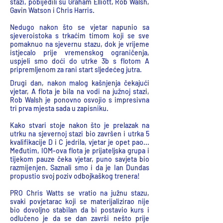
stazi, pobijedili su Graham Elliott, Rob Walsh,
Gavin Watson i Chris Harris.
Nedugo nakon što se vjetar napunio sa
sjeveroistoka s trkaćim timom koji se sve
pomaknuo na sjevernu stazu, dok je vrijeme
istjecalo prije vremenskog ograničenja,
uspjeli smo doći do utrke 3b s flotom A
pripremljenom za rani start sljedećeg jutra.
Drugi dan, nakon malog kašnjenja čekajući
vjetar, A flota je bila na vodi na južnoj stazi,
Rob Walsh je ponovno osvojio s impresivna
tri prva mjesta sada u zapisniku.
Kako stvari stoje nakon što je prelazak na
utrku na sjevernoj stazi bio završen i utrka 5
kvalifikacije D i C jedrila, vjetar je opet pao...
Međutim, IOM-ova flota je prijateljska grupa i
tijekom pauze čeka vjetar, puno savjeta bio
razmijenjen. Saznali smo i da je Ian Dundas
propustio svoj poziv odbojkaškog trenera!
PRO Chris Watts se vratio na južnu stazu,
svaki povjetarac koji se materijalizirao nije
bio dovoljno stabilan da bi postavio kurs i
odlučeno je da se dan završi nešto prije